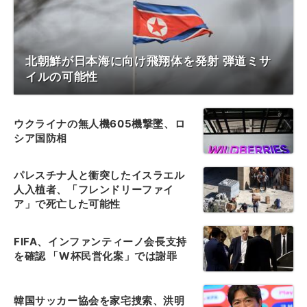
北朝鮮が日本海に向け飛翔体を発射 弾道ミサ
イルの可能性
ウクライナの無人機605機撃墜、ロ
シア国防相
パレスチナ人と衝突したイスラエル
人入植者、「フレンドリーファイ
ア」で死亡した可能性
FIFA、インファンティーノ会長支持
を確認 「W杯民営化案」では謝罪
韓国サッカー協会を家宅捜索、洪明