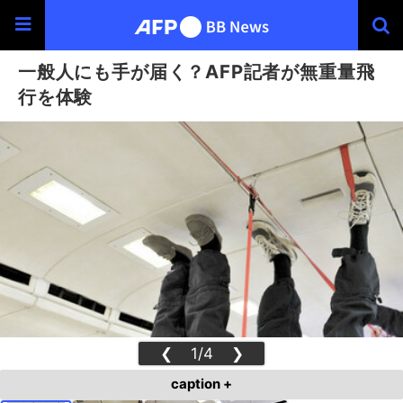
一般人にも手が届く？AFP記者が無重量飛
行を体験
❮
1/4
❯
caption +