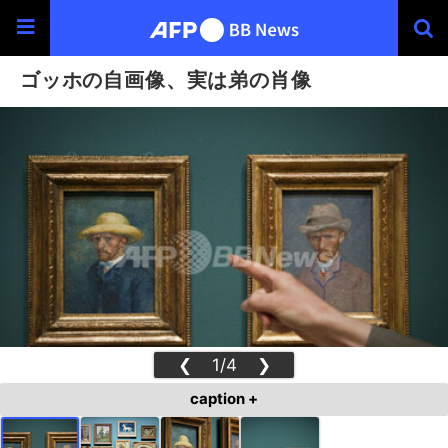
ゴッホの自画像、実は弟の肖像
❮
1/4
❯
caption +