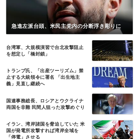
急進左派台頭、米民主党内の分断浮き彫りに
台湾軍、大規模演習で台北攻撃阻止
を想定し「橋封鎖」
トランプ氏、「出産ツーリズム」禁
止する大統領令に署名 「出生地主
義」見直し継続へ
国連事務総長、ロシアとウクライナ
両国を非難 民間人狙った攻撃めぐり
イラン、湾岸諸国を脅迫していた 米
国が発電所攻撃すれば湾岸全域を
「停電」させる