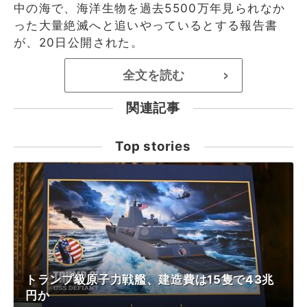
中の海で、海洋生物を過去5500万年見られなか
った大量絶滅へと追いやっているとする報告書
が、20日公開された。
全文を読む
>
関連記事
Top stories
トランプ級原子力戦艦、建造費は15隻で43兆
円か