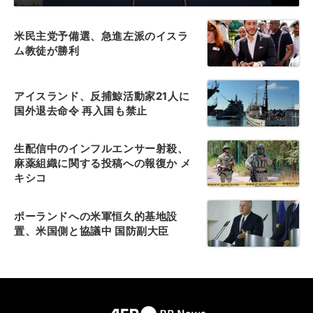
米民主党予備選、急進左派のイスラ
ム教徒が勝利
アイスランド、反捕鯨活動家21人に
国外退去命令 再入国も禁止
生配信中のインフルエンサー射殺、
麻薬組織に関する投稿への報復か メ
キシコ
ポーランドへの米軍恒久的基地設
置、米国側と協議中 国防副大臣