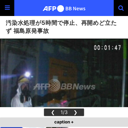
汚染水処理が5時間で停止、再開めど立た
ず 福島原発事故
❮
1/3
❯
caption +