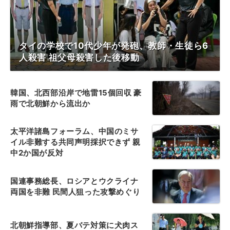
タイの学校で10代少年が発砲、教師・生徒ら6
人殺害 祖父母殺害した後移動
韓国、北西部沿岸で地雷15個回収 豪
雨で北朝鮮から流出か
太平洋諸島フォーラム、中国のミサ
イル非難する共同声明採択できず 親
中2か国が反対
国連事務総長、ロシアとウクライナ
両国を非難 民間人狙った攻撃めぐり
北朝鮮指導部、夏バテ対策に犬肉ス