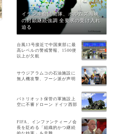
イラン革命防衛隊、ホルムズ海峡
の封鎖継続強調 全要求の受け入れ
迫る
台風13号接近で中国東部に最
高レベルの警戒警報、1500便
以上が欠航
サウジアラムコの石油施設に
無人機攻撃、フーシ派が声明
パトリオット保管の軍施設上
間
空に不審ドローン ドイツ西部
な
FIFA、インファンティーノ会
長を貶める「組織的かつ継続
的な妨害」を非難