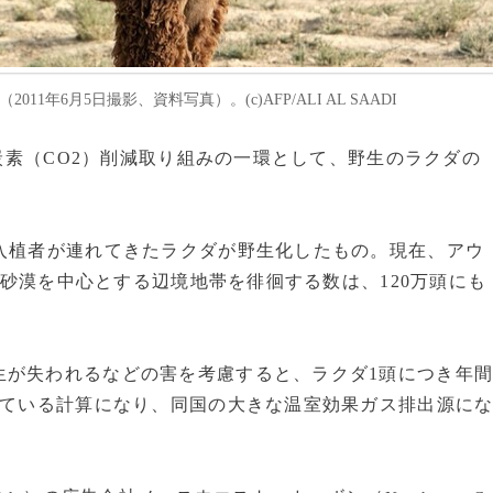
1年6月5日撮影、資料写真）。(c)AFP/ALI AL SAADI
化炭素（CO2）削減取り組みの一環として、野生のラクダの
入植者が連れてきたラクダが野生化したもの。現在、アウ
砂漠を中心とする辺境地帯を徘徊する数は、120万頭にも
が失われるなどの害を考慮すると、ラクダ1頭につき年
している計算になり、同国の大きな温室効果ガス排出源に