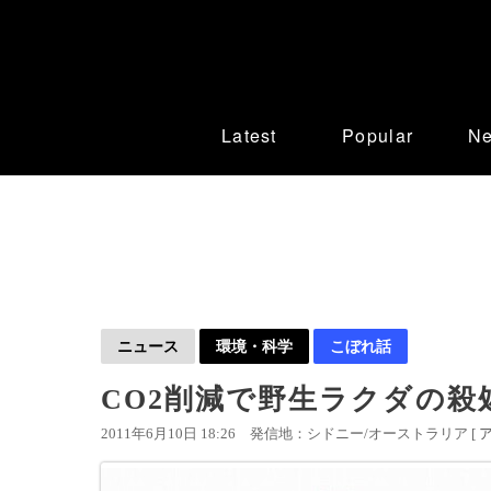
Latest
Popular
N
ニュース
環境・科学
こぼれ話
CO2削減で野生ラクダの殺
2011年6月10日 18:26
発信地：シドニー/オーストラリア [