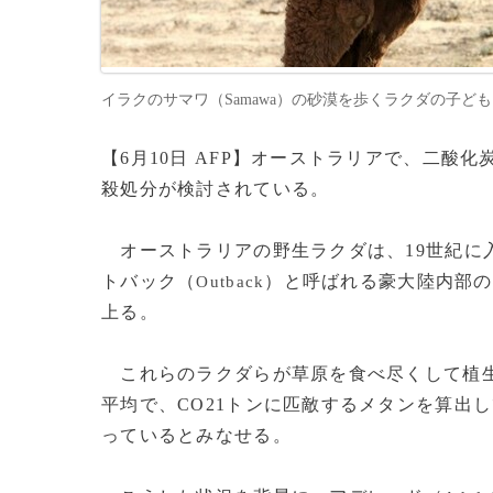
イラクのサマワ（Samawa）の砂漠を歩くラクダの子ども（201
【6月10日 AFP】オーストラリアで、二酸
殺処分が検討されている。
オーストラリアの野生ラクダは、19世紀に
トバック（
）と呼ばれる豪大陸内部の
Outback
上る。
これらのラクダらが草原を食べ尽くして植生
平均で、CO21トンに匹敵するメタンを算出
っているとみなせる。