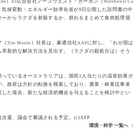
）の広告会社ノースウエスト・カーボン（
ide
Northwest C
。気候変動・エネルギー効率化省が9日公開した諮問書の中
ターからラクダを射殺するか、群れをまとめて食肉処理場
ア（
）社長は、豪通信社
に対し、「わが国
Tim Moore
AAP
も革新的な解決方法を見出す。（ラクダの殺処分は）そう
っているオーストラリアは、国民1人当たりの温室効果
が、政府は方針の転換を模索しており、農業・林業従事者
案した場合、新たな経済的機会を与えることを検討中とい
週、議会で審議される予定。(c)AFP
環境・科学 一覧へ