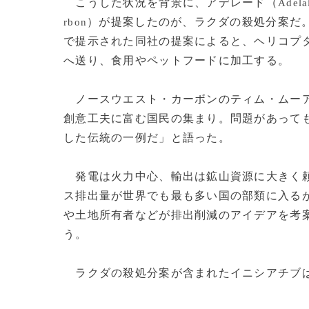
こうした状況を背景に、アデレード（
Adela
）が提案したのが、ラクダの殺処分案だ
rbon
で提示された同社の提案によると、ヘリコプ
へ送り、食用やペットフードに加工する。
ノースウエスト・カーボンのティム・ムー
創意工夫に富む国民の集まり。問題があって
した伝統の一例だ」と語った。
発電は火力中心、輸出は鉱山資源に大きく頼
ス排出量が世界でも最も多い国の部類に入る
や土地所有者などが排出削減のアイデアを考
う。
ラクダの殺処分案が含まれたイニシアチブは次