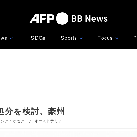
ews
SDGs
Sports
Focus
P
∨
∨
∨
処分を検討、豪州
アジア・オセアニア
オーストラリア
]