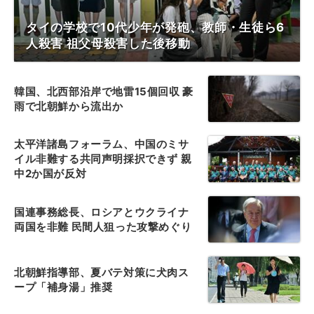
タイの学校で10代少年が発砲、教師・生徒ら6
人殺害 祖父母殺害した後移動
韓国、北西部沿岸で地雷15個回収 豪
雨で北朝鮮から流出か
太平洋諸島フォーラム、中国のミサ
イル非難する共同声明採択できず 親
中2か国が反対
国連事務総長、ロシアとウクライナ
両国を非難 民間人狙った攻撃めぐり
北朝鮮指導部、夏バテ対策に犬肉ス
ープ「補身湯」推奨