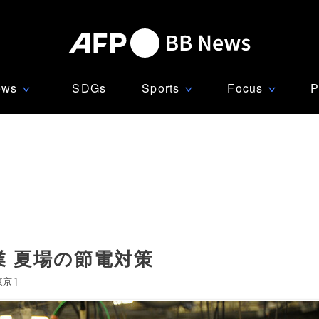
ews
SDGs
Sports
Focus
P
∨
∨
∨
 夏場の節電対策
東京
]