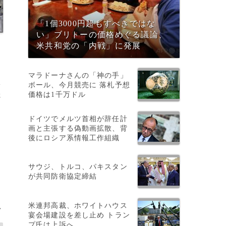
「1個3000円超もすべきではな
い」ブリトーの価格めぐる議論、
米共和党の「内戦」に発展
マラドーナさんの「神の手」
a
ボール、今月競売に 落札予想
価格は1千万ドル
さ
ドイツでメルツ首相が辞任計
画と主張する偽動画拡散、背
後にロシア系情報工作組織
サウジ、トルコ、パキスタン
が共同防衛協定締結
米連邦高裁、ホワイトハウス
>
宴会場建設を差し止め トラン
プ氏は上訴へ