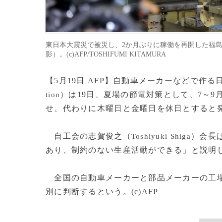
東日本大震災で被災し、2か月ぶりに稼働を再開した福島県いわき
影）。(c)AFP/TOSHIFUMI KITAMURA
【5月19日 AFP】自動車メーカーなどで作
）は19日、夏場の節電対策として、7～
tion
せ、代わりに木曜日と金曜日を休日とすると
自工会の志賀俊之（
）会長
Toshiyuki Shiga
あり、制約のない生産活動ができる」と説明
全国の自動車メーカーと部品メーカーの工場
別に判断するという。(c)AFP