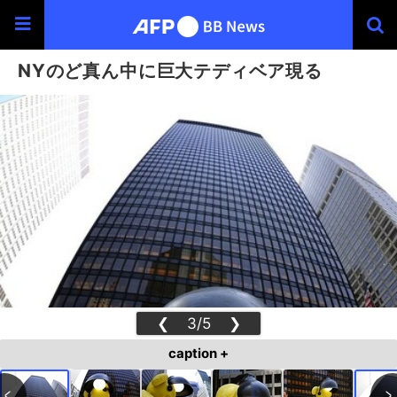
NYのど真ん中に巨大テディベア現る
❮
3/5
❯
caption +