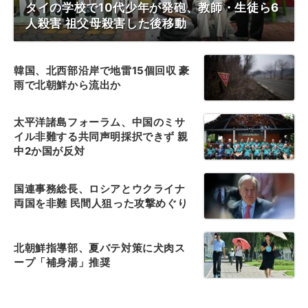
タイの学校で10代少年が発砲、教師・生徒ら6
人殺害 祖父母殺害した後移動
韓国、北西部沿岸で地雷15個回収 豪
雨で北朝鮮から流出か
太平洋諸島フォーラム、中国のミサ
イル非難する共同声明採択できず 親
中2か国が反対
国連事務総長、ロシアとウクライナ
両国を非難 民間人狙った攻撃めぐり
北朝鮮指導部、夏バテ対策に犬肉ス
ープ「補身湯」推奨