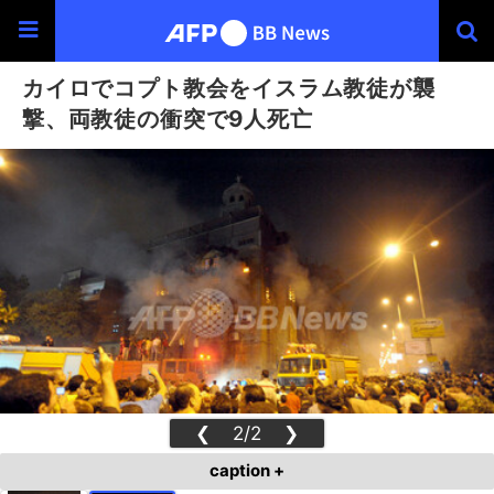
カイロでコプト教会をイスラム教徒が襲
撃、両教徒の衝突で9人死亡
❮
2/2
❯
caption +