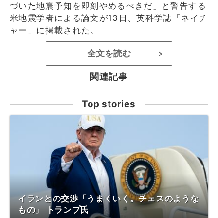
づいた地震予知を即刻やめるべきだ」と警告する
米地震学者による論文が13日、英科学誌「ネイチ
ャー」に掲載された。
全文を読む
>
関連記事
Top stories
イランとの交渉「うまくいく。チェスのような
もの」 トランプ氏