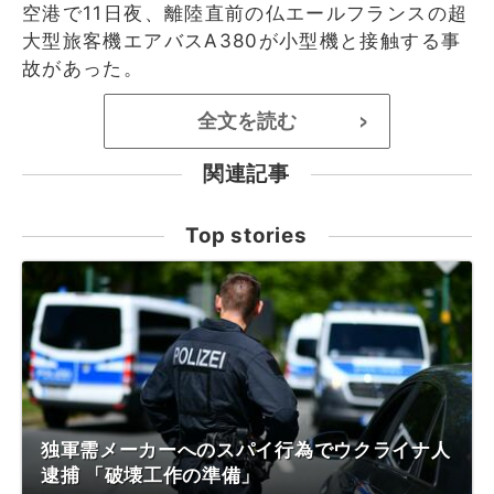
空港で11日夜、離陸直前の仏エールフランスの超
大型旅客機エアバスA380が小型機と接触する事
故があった。
全文を読む
>
関連記事
Top stories
独軍需メーカーへのスパイ行為でウクライナ人
逮捕 「破壊工作の準備」