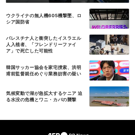
ウクライナの無人機605機撃墜、ロ
シア国防省
パレスチナ人と衝突したイスラエル
人入植者、「フレンドリーファイ
ア」で死亡した可能性
韓国サッカー協会を家宅捜索、洪明
甫前監督就任めぐり業務妨害の疑い
気候変動で湖が急拡大するケニア 迫
る水没の危機とワニ・カバの襲撃