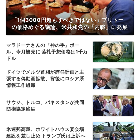
「1個3000円超もすべきではない」ブリトー
の価格めぐる議論、米共和党の「内戦」に発展
マラドーナさんの「神の手」ボー
ル、今月競売に 落札予想価格は1千万
ドル
ドイツでメルツ首相が辞任計画と主
張する偽動画拡散、背後にロシア系
情報工作組織
サウジ、トルコ、パキスタンが共同
防衛協定締結
米連邦高裁、ホワイトハウス宴会場
建設を差し止め トランプ氏は上訴へ