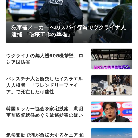
独軍需メーカーへのスパイ行為でウクライナ人
逮捕 「破壊工作の準備」
ウクライナの無人機605機撃墜、ロ
シア国防省
パレスチナ人と衝突したイスラエル
人入植者、「フレンドリーファイ
ア」で死亡した可能性
韓国サッカー協会を家宅捜索、洪明
甫前監督就任めぐり業務妨害の疑い
気候変動で湖が急拡大するケニア 迫