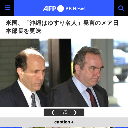
米国、「沖縄はゆすり名人」発言のメア日
本部長を更迭
❮
1/5
❯
caption +