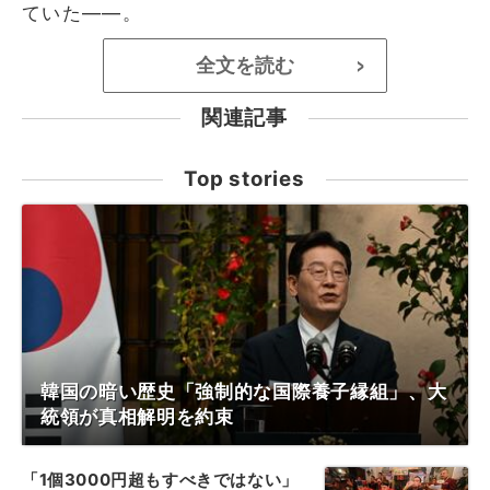
ていた――。
全文を読む
>
関連記事
Top stories
韓国の暗い歴史「強制的な国際養子縁組」、大
統領が真相解明を約束
「1個3000円超もすべきではない」