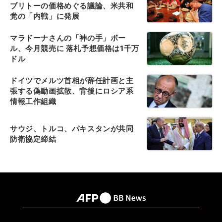
ブリトーの価格めぐる議論、米共和
党の「内戦」に発展
マラドーナさんの「神の手」ボー
ル、今月競売に 落札予想価格は1千万
ドル
ドイツでメルツ首相が辞任計画と主
張する偽動画拡散、背後にロシア系
情報工作組織
サウジ、トルコ、パキスタンが共同
防衛協定締結