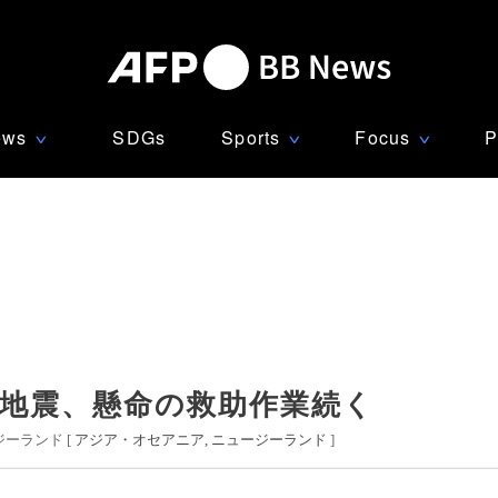
ews
SDGs
Sports
Focus
P
∨
∨
∨
の地震、懸命の救助作業続く
ーランド [
アジア・オセアニア
ニュージーランド
]