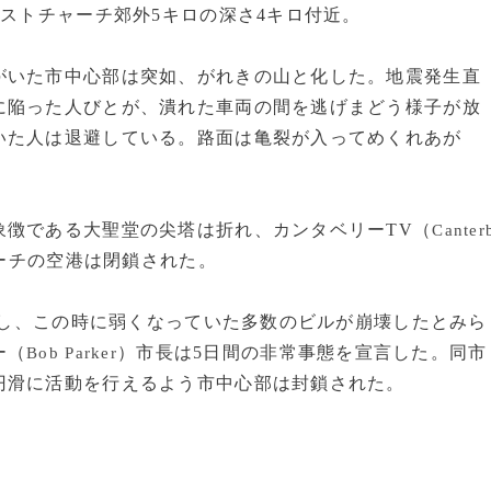
イストチャーチ郊外5キロの深さ4キロ付近。
いた市中心部は突如、がれきの山と化した。地震発生直
に陥った人びとが、潰れた車両の間を逃げまどう様子が放
いた人は退避している。路面は亀裂が入ってめくれあが
徴である大聖堂の尖塔は折れ、カンタベリーTV（
Canter
ーチの空港は閉鎖された。
生し、この時に弱くなっていた多数のビルが崩壊したとみら
ー（
）市長は5日間の非常事態を宣言した。同市
Bob Parker
円滑に活動を行えるよう市中心部は封鎖された。