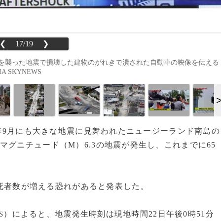
❮
17/19
❯
rch）を襲った地震で損壊した建物のがれきで潰された自動車の映像を伝える
A SKYNEWS
昨年9月にも大きな地震に見舞われたニュージーランド南島の
、マグニチュード（M）6.3の地震が発生し、これまでに65
死者数が増える恐れがあると発表した。
）によると、地震発生時刻は現地時間22日午後0時51分
S