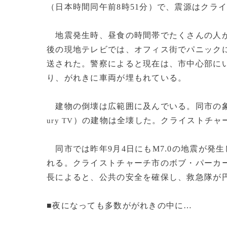
（日本時間同午前8時51分）で、震源はクラ
地震発生時、昼食の時間帯でたくさんの人が
後の現地テレビでは、オフィス街でパニック
送された。警察によると現在は、市中心部に
り、がれきに車両が埋もれている。
建物の倒壊は広範囲に及んでいる。同市の象
）の建物は全壊した。クライストチャ
ury TV
同市では昨年9月4日にもM7.0の地震が発
れる。クライストチャーチ市のボブ・パーカ
長によると、公共の安全を確保し、救急隊が
■夜になっても多数ががれきの中に…