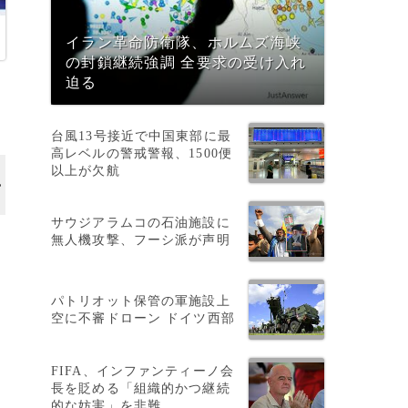
イラン革命防衛隊、ホルムズ海峡
の封鎖継続強調 全要求の受け入れ
迫る
台風13号接近で中国東部に最
高レベルの警戒警報、1500便
以上が欠航
サウジアラムコの石油施設に
無人機攻撃、フーシ派が声明
パトリオット保管の軍施設上
空に不審ドローン ドイツ西部
FIFA、インファンティーノ会
長を貶める「組織的かつ継続
的な妨害」を非難