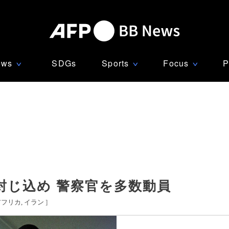
ews
SDGs
Sports
Focus
P
∨
∨
∨
封じ込め 警察官を多数動員
アフリカ
イラン
]