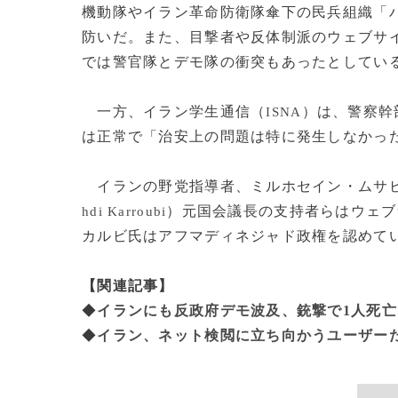
機動隊やイラン革命防衛隊傘下の民兵組織「
防いだ。また、目撃者や反体制派のウェブサ
では警官隊とデモ隊の衝突もあったとしてい
一方、イラン学生通信（
）は、警察幹
ISNA
は正常で「治安上の問題は特に発生しなかっ
イランの野党指導者、ミルホセイン・ムサ
）元国会議長の支持者らはウェブ
hdi Karroubi
カルビ氏はアフマディネジャド政権を認めていな
【関連記事】
◆
イランにも反政府デモ波及、銃撃で1人死亡
◆
イラン、ネット検閲に立ち向かうユーザー