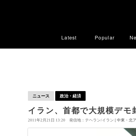
Latest
Popular
N
ニュース
政治・経済
イラン、首都で大規模デモ
2011年2月21日 13:20
発信地：テヘラン/イラン [
中東・北