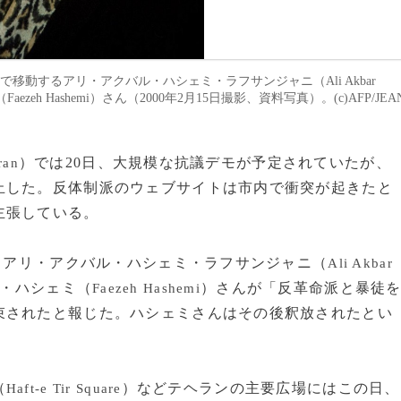
車で移動するアリ・アクバル・ハシェミ・ラフサンジャニ（Ali Akbar
Faezeh Hashemi）さん（2000年2月15日撮影、資料写真）。(c)AFP/JEA
）では20日、大規模な抗議デモが予定されていたが、
ran
止した。反体制派のウェブサイトは市内で衝突が起きたと
主張している。
、アリ・アクバル・ハシェミ・ラフサンジャニ（
Ali Akbar
・ハシェミ（
）さんが「反革命派と暴徒
Faezeh Hashemi
束されたと報じた。ハシェミさんはその後釈放されたとい
（
）などテヘランの主要広場にはこの日、
Haft-e Tir Square