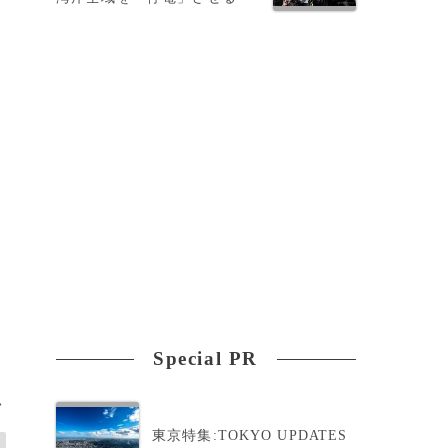
と
Special PR
>
東京特集:TOKYO UPDATES