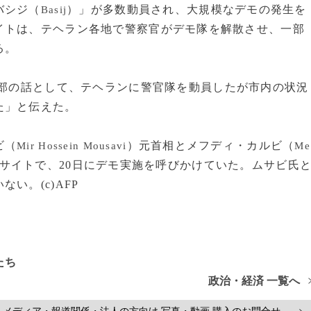
バシジ（
）」が多数動員され、大規模なデモの発生を
Basij
イトは、テヘラン各地で警察官がデモ隊を解散させ、一部
る。
部の話として、テヘランに警官隊を動員したが市内の状況
た」と伝えた。
ビ（
）元首相とメフディ・カルビ（
Mir Hossein Mousavi
Me
サイトで、20日にデモ実施を呼びかけていた。ムサビ氏
い。(c)AFP
たち
政治・経済 一覧へ