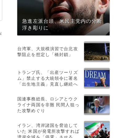
急進左派台頭、米民主党内の分断
浮き彫りに
N
台湾軍、大規模演習で台北攻
撃阻止を想定し「橋封鎖」
トランプ氏、「出産ツーリズ
ム」禁止する大統領令に署名
「出生地主義」見直し継続へ
国連事務総長、ロシアとウク
を
ライナ両国を非難 民間人狙っ
た攻撃めぐり
イラン、湾岸諸国を脅迫して
いた 米国が発電所攻撃すれば
湾岸全域を「停電」させる