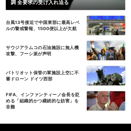
調 全要求の受け入れ迫る
台風13号接近で中国東部に最高レベ
ルの警戒警報、1500便以上が欠航
サウジアラムコの石油施設に無人機
攻撃、フーシ派が声明
パトリオット保管の軍施設上空に不
審ドローン ドイツ西部
FIFA、インファンティーノ会長を貶
める「組織的かつ継続的な妨害」を
非難