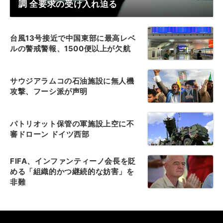
調 全要求の受け入れ迫る
台風13号接近で中国東部に最高レベ
ルの警戒警報、1500便以上が欠航
サウジアラムコの石油施設に無人機
攻撃、フーシ派が声明
パトリオット保管の軍施設上空に不
審ドローン ドイツ西部
FIFA、インファンティーノ会長を貶
める「組織的かつ継続的な妨害」を
非難