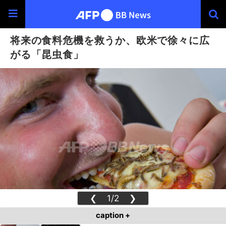
将来の食料危機を救うか、欧米で徐々に広
がる「昆虫食」
❮
1/2
❯
caption +