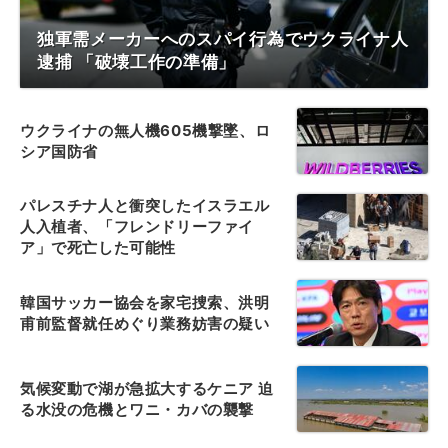
独軍需メーカーへのスパイ行為でウクライナ人
逮捕 「破壊工作の準備」
ウクライナの無人機605機撃墜、ロ
シア国防省
パレスチナ人と衝突したイスラエル
人入植者、「フレンドリーファイ
ア」で死亡した可能性
韓国サッカー協会を家宅捜索、洪明
甫前監督就任めぐり業務妨害の疑い
気候変動で湖が急拡大するケニア 迫
る水没の危機とワニ・カバの襲撃