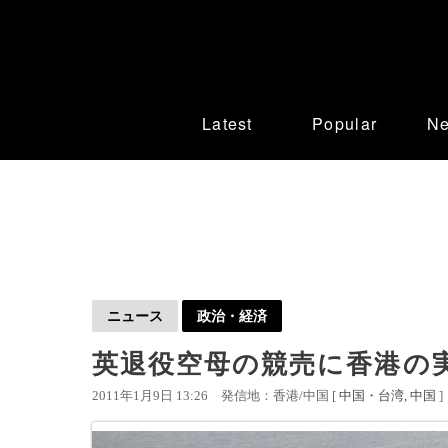
Latest
Popular
N
ニュース
政治・経済
英退役空母の競売に香港の実
2011年1月9日 13:26
発信地：香港/中国 [
中国・台湾
中国
]