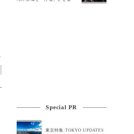
>
Special PR
東京特集:TOKYO UPDATES