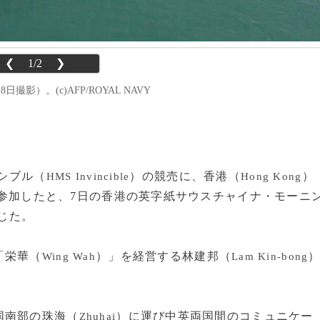
❮
1/2
❯
日撮影）。(c)AFP/ROYAL NAVY
ンシブル（
）の競売に、香港（
）
HMS Invincible
Hong Kong
）で参加したと、7日の香港の英字紙サウスチャイナ・モーニ
じた。
「栄華（
）」を経営する林建邦（
Wing Wah
Lam Kin-bong
国南部の珠海（
）に運び中英両国間のコミュニケー
Zhuhai