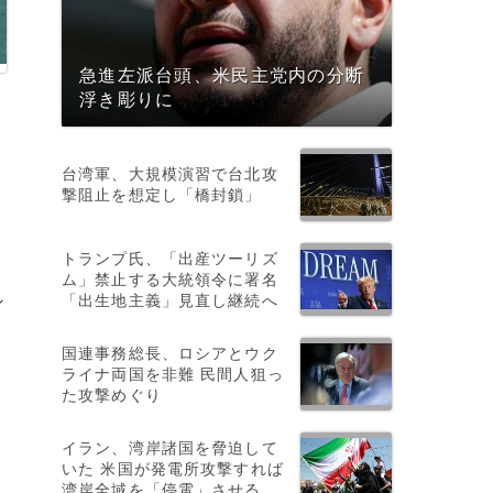
急進左派台頭、米民主党内の分断
浮き彫りに
台湾軍、大規模演習で台北攻
撃阻止を想定し「橋封鎖」
トランプ氏、「出産ツーリズ
ム」禁止する大統領令に署名
「出生地主義」見直し継続へ
ン
国連事務総長、ロシアとウク
ライナ両国を非難 民間人狙っ
）
た攻撃めぐり
イラン、湾岸諸国を脅迫して
いた 米国が発電所攻撃すれば
湾岸全域を「停電」させる