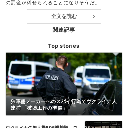
の罰金が科せられることになりそうだ。
全文を読む
>
関連記事
Top stories
独軍需メーカーへのスパイ行為でウクライナ人
逮捕 「破壊工作の準備」
ウクライナの無人機605機撃墜、ロ