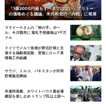
「1個3000円超もすべきではない」ブリトー
の価格めぐる議論、米共和党の「内戦」に発展
マラドーナさんの「神の手」ボー
ル、今月競売に 落札予想価格は1千万
ドル
ドイツでメルツ首相が辞任計画と主
張する偽動画拡散、背後にロシア系
情報工作組織
サウジ、トルコ、パキスタンが共同
防衛協定締結
米連邦高裁、ホワイトハウス宴会場
建設を差し止め トランプ氏は上訴へ