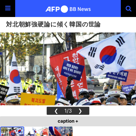
対北朝鮮強硬論に傾く韓国の世論
❮
1/3
❯
caption +