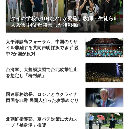
タイの学校で10代少年が発砲、教師・生徒ら6
人殺害 祖父母殺害した後移動
太平洋諸島フォーラム、中国のミサ
イル非難する共同声明採択できず 親
中2か国が反対
台湾軍、大規模演習で台北攻撃阻止
を想定し「橋封鎖」
国連事務総長、ロシアとウクライナ
両国を非難 民間人狙った攻撃めぐり
北朝鮮指導部、夏バテ対策に犬肉ス
ープ「補身湯」推奨