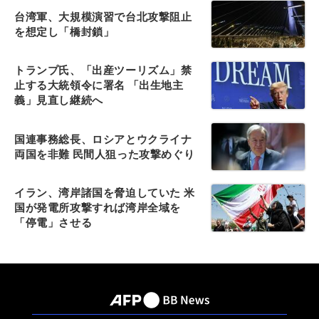
台湾軍、大規模演習で台北攻撃阻止
を想定し「橋封鎖」
トランプ氏、「出産ツーリズム」禁
止する大統領令に署名 「出生地主
義」見直し継続へ
国連事務総長、ロシアとウクライナ
両国を非難 民間人狙った攻撃めぐり
イラン、湾岸諸国を脅迫していた 米
国が発電所攻撃すれば湾岸全域を
「停電」させる