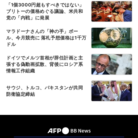
「1個3000円超もすべきではない」
ブリトーの価格めぐる議論、米共和
党の「内戦」に発展
マラドーナさんの「神の手」ボー
ル、今月競売に 落札予想価格は1千万
ドル
ドイツでメルツ首相が辞任計画と主
張する偽動画拡散、背後にロシア系
情報工作組織
サウジ、トルコ、パキスタンが共同
防衛協定締結