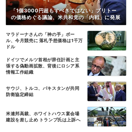
「1個3000円超もすべきではない」ブリトー
の価格めぐる議論、米共和党の「内戦」に発展
マラドーナさんの「神の手」ボー
ル、今月競売に 落札予想価格は1千万
ドル
ドイツでメルツ首相が辞任計画と主
張する偽動画拡散、背後にロシア系
情報工作組織
サウジ、トルコ、パキスタンが共同
防衛協定締結
米連邦高裁、ホワイトハウス宴会場
建設を差し止め トランプ氏は上訴へ