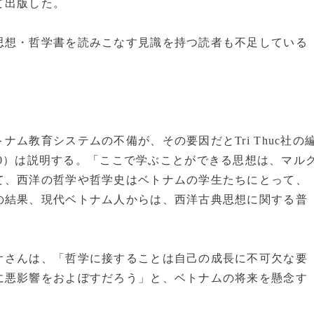
て出版した。
想・哲学書を読みこなす見識を持つ読者も不足している
教育システムの不備が、その要因だとTri Thuc社の
70）は説明する。「ここで学ぶことができる思想は、マル
て、西洋の哲学や哲学史はベトナムの学生たちにとって、
の結果、現代ベトナム人からは、西洋古典思想に関する普
さんは、「哲学に接することは自己の成長に不可欠な要
に悪影響をおよぼすだろう」と、ベトナムの将来を懸念す