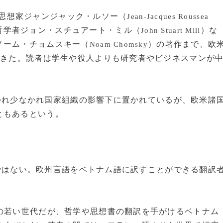
の仏思想家ジャンジャック・ルソー（
Jean-Jacques Roussea
英哲学者ジョン・スチュアート・ミル（
）な
John Stuart Mill
ノーム・チョムスキー（
）の著作まで、欧
Noam Chomsky
てきた。読者は学生や役人よりも研究者やビジネスマンが
多かれ少なかれ国家組織の影響下に置かれているが、欧米諸
ともあるという。
けではない。欧州言語をベトナム語に訳すことができる翻訳
の若い世代だが、哲学や思想書の翻訳を手がけるベトナム