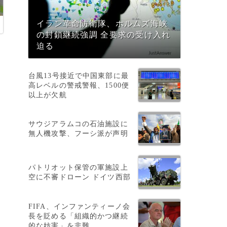
イラン革命防衛隊、ホルムズ海峡
の封鎖継続強調 全要求の受け入れ
迫る
台風13号接近で中国東部に最
高レベルの警戒警報、1500便
以上が欠航
サウジアラムコの石油施設に
無人機攻撃、フーシ派が声明
、
パトリオット保管の軍施設上
空に不審ドローン ドイツ西部
FIFA、インファンティーノ会
長を貶める「組織的かつ継続
的な妨害」を非難