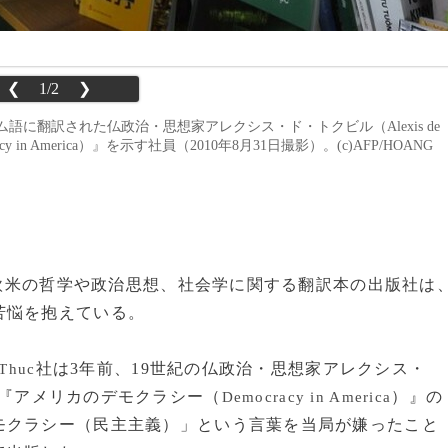
❮
1/2
❯
トナム語に翻訳された仏政治・思想家アレクシス・ド・トクビル（Alexis de
y in America）』を示す社員（2010年8月31日撮影）。(c)AFP/HOANG
で、欧米の哲学や政治思想、社会学に関する翻訳本の出版社は
苦悩を抱えている。
社は3年前、19世紀の仏政治・思想家アレクシス・
 Thuc
『アメリカのデモクラシー（
）』の
Democracy in America
モクラシー（民主主義）」という言葉を当局が嫌ったこと