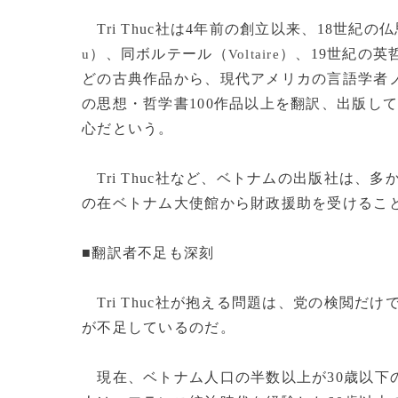
Tri Thuc社は4年前の創立以来、18世紀
）、同ボルテール（
）、19世紀の
u
Voltaire
どの古典作品から、現代アメリカの言語学者
の思想・哲学書100作品以上を翻訳、出版し
心だという。
Tri Thuc社など、ベトナムの出版社は、
の在ベトナム大使館から財政援助を受けるこ
■翻訳者不足も深刻
Tri Thuc社が抱える問題は、党の検閲だ
が不足しているのだ。
現在、ベトナム人口の半数以上が30歳以下