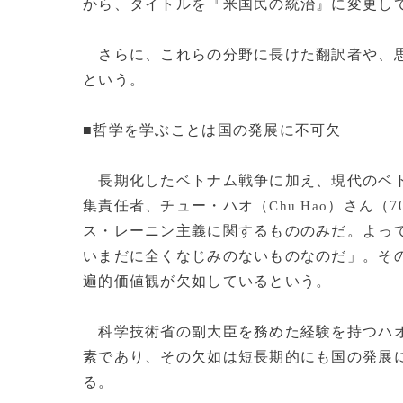
から、タイトルを『米国民の統治』に変更し
さらに、これらの分野に長けた翻訳者や、思
という。
■哲学を学ぶことは国の発展に不可欠
長期化したベトナム戦争に加え、現代のベトナム
集責任者、チュー・ハオ（
）さん（
Chu Hao
ス・レーニン主義に関するもののみだ。よっ
いまだに全くなじみのないものなのだ」。そ
遍的価値観が欠如しているという。
科学技術省の副大臣を務めた経験を持つハオ
素であり、その欠如は短長期的にも国の発展
る。