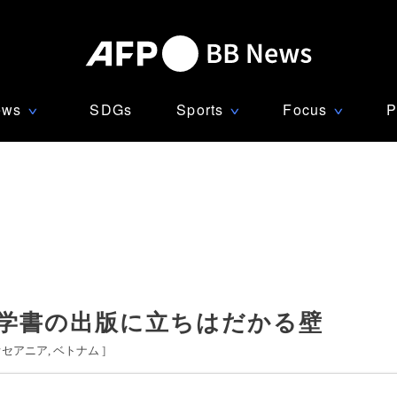
ews
SDGs
Sports
Focus
P
∨
∨
∨
哲学書の出版に立ちはだかる壁
オセアニア
ベトナム
]