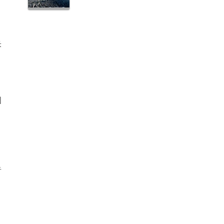
米
中
国
者