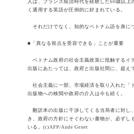
人は、フランス統治時代を経験した60歳以上
く通用する英語が圧倒的に好まれている。
それだけでなく、知的なベトナム語を身につ
■「異なる視点を受容できる」ことが重要
ベトナム政府の社会主義政策に抵触するイデ
出版にあたっては、政府と出版社間に、超え
社会主義に一部、市場経済を取り入れた「ド
出版物への検閲や政府の介入は今も続く。
翻訳本の出版に干渉してくる当局者に対し、
き、政府の方針にそぐわない書物が、必ずし
いる。(c)AFP/Aude Genet