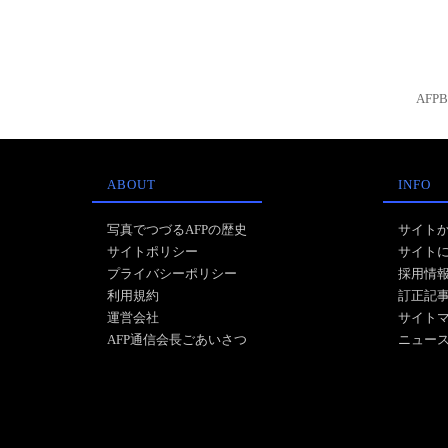
AFP
ABOUT
INFO
写真でつづるAFPの歴史
サイト
サイトポリシー
サイト
プライバシーポリシー
採用情
利用規約
訂正記
運営会社
サイト
AFP通信会長ごあいさつ
ニュー