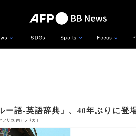
ews
SDGs
Sports
Focus
P
∨
∨
∨
ー語-英語辞典」、40年ぶりに登
アフリカ
南アフリカ
]