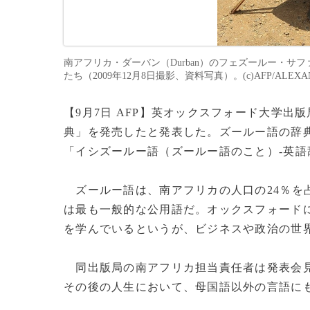
南アフリカ・ダーバン（Durban）のフェズールー・サファリパ
たち（2009年12月8日撮影、資料写真）。(c)AFP/ALEXAN
【9月7日 AFP】英オックスフォード大学出版
典」を発売したと発表した。ズールー語の辞典
「イシズールー語（ズールー語のこと）-英語
ズールー語は、南アフリカの人口の24％を
は最も一般的な公用語だ。オックスフォードに
を学んでいるというが、ビジネスや政治の世
同出版局の南アフリカ担当責任者は発表会見
その後の人生において、母国語以外の言語に