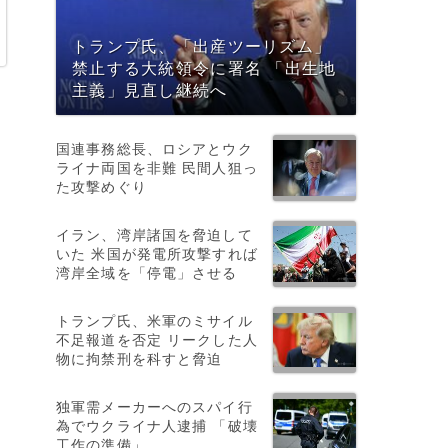
トランプ氏、「出産ツーリズム」
禁止する大統領令に署名 「出生地
主義」見直し継続へ
国連事務総長、ロシアとウク
辞
ライナ両国を非難 民間人狙っ
た攻撃めぐり
イラン、湾岸諸国を脅迫して
いた 米国が発電所攻撃すれば
湾岸全域を「停電」させる
語
トランプ氏、米軍のミサイル
不足報道を否定 リークした人
物に拘禁刑を科すと脅迫
独軍需メーカーへのスパイ行
為でウクライナ人逮捕 「破壊
工作の準備」