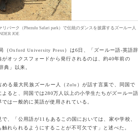
ーク（Phezulu Safari park）で伝統のダンスを披露するズールー人
DER JOE
局（
）は6日、「ズールー語-英語
Oxford University Press
がオックスフォードから発行されるのは、約40年前の
辞典」以来。
占める最大民族ズールー人（
）が話す言葉で、同国で
Zulu
よると、同国では280万人以上の小学生たちがズールー
界では一般的に英語が使用されている。
で、「公用語が11もあるこの国においては、家や学校、
も触れられるようにすることが不可欠です」と述べた。