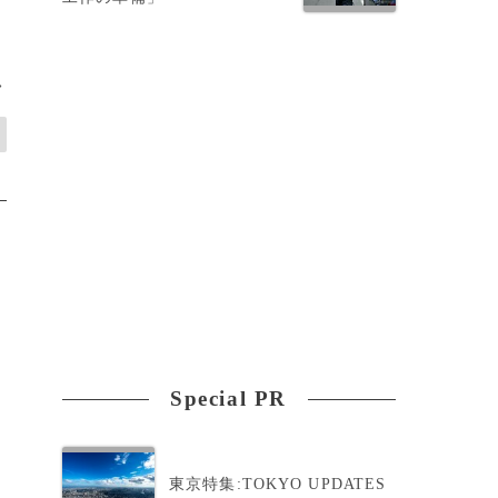
>
Special PR
東京特集:TOKYO UPDATES