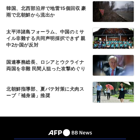
韓国、北西部沿岸で地雷15個回収 豪
雨で北朝鮮から流出か
太平洋諸島フォーラム、中国のミサ
イル非難する共同声明採択できず 親
中2か国が反対
国連事務総長、ロシアとウクライナ
両国を非難 民間人狙った攻撃めぐり
北朝鮮指導部、夏バテ対策に犬肉ス
ープ「補身湯」推奨