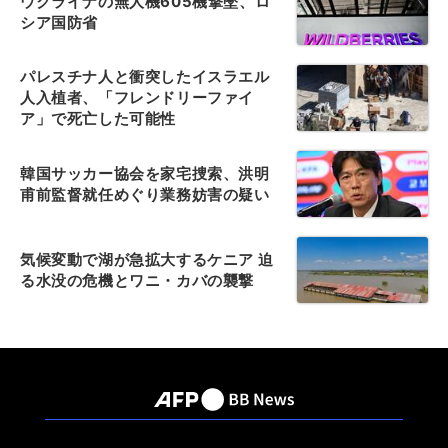
ウクライナの無人機605機撃墜、ロ
シア国防省
パレスチナ人と衝突したイスラエル
人入植者、「フレンドリーファイ
ア」で死亡した可能性
韓国サッカー協会を家宅捜索、洪明
甫前監督就任めぐり業務妨害の疑い
気候変動で湖が急拡大するケニア 迫
る水没の危機とワニ・カバの襲撃