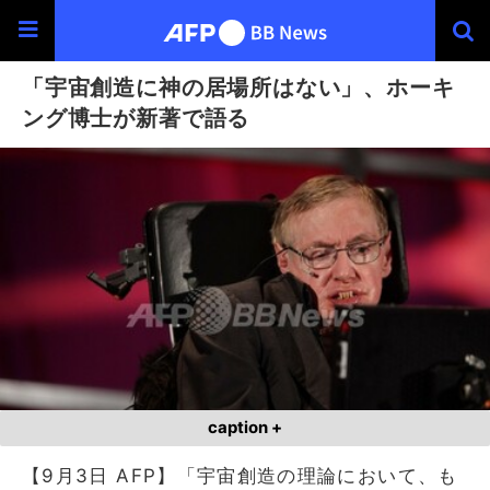
「宇宙創造に神の居場所はない」、ホーキ
ング博士が新著で語る
caption +
【9月3日 AFP】「宇宙創造の理論において、も