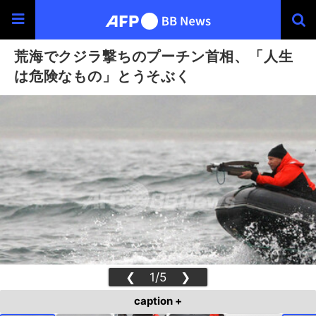
荒海でクジラ撃ちのプーチン首相、「人生
は危険なもの」とうそぶく
❮
1/5
❯
caption +