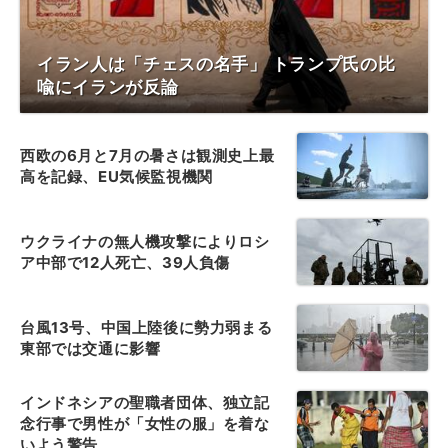
イラン人は「チェスの名手」 トランプ氏の比
喩にイランが反論
西欧の6月と7月の暑さは観測史上最
高を記録、EU気候監視機関
ウクライナの無人機攻撃によりロシ
ア中部で12人死亡、39人負傷
台風13号、中国上陸後に勢力弱まる
東部では交通に影響
インドネシアの聖職者団体、独立記
念行事で男性が「女性の服」を着な
いよう警告