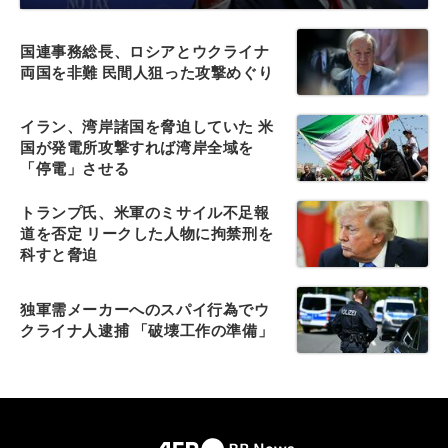
国連事務総長、ロシアとウクライナ
両国を非難 民間人狙った攻撃めぐり
イラン、湾岸諸国を脅迫していた 米
国が発電所攻撃すれば湾岸全域を
「停電」させる
トランプ氏、米軍のミサイル不足報
道を否定 リークした人物に拘禁刑を
科すと脅迫
独軍需メーカーへのスパイ行為でウ
クライナ人逮捕 「破壊工作の準備」