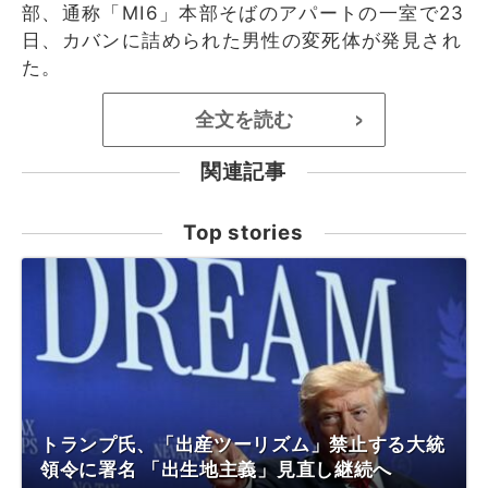
部、通称「MI6」本部そばのアパートの一室で23
日、カバンに詰められた男性の変死体が発見され
た。
全文を読む
>
関連記事
Top stories
トランプ氏、「出産ツーリズム」禁止する大統
領令に署名 「出生地主義」見直し継続へ