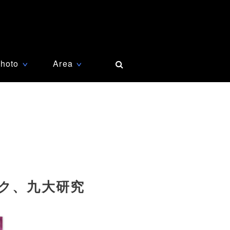
hoto
Area
∨
∨
ク、九大研究