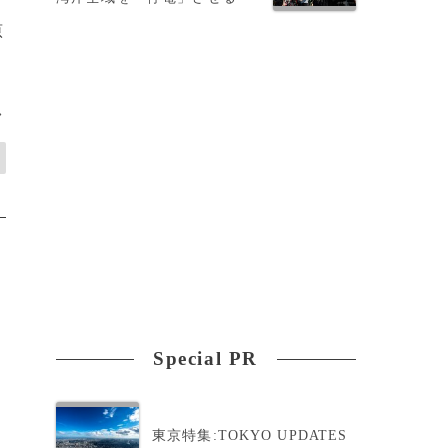
原
>
Special PR
東京特集:TOKYO UPDATES