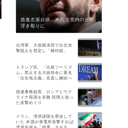
急進左派台頭、米民主党内の分断
浮き彫りに
と
台湾軍、大規模演習で台北攻
u
撃阻止を想定し「橋封鎖」
トランプ氏、「出産ツーリズ
ム」禁止する大統領令に署名
「出生地主義」見直し継続へ
国連事務総長、ロシアとウク
ライナ両国を非難 民間人狙っ
た攻撃めぐり
イラン、湾岸諸国を脅迫して
いた 米国が発電所攻撃すれば
湾岸全域を「停電」させる