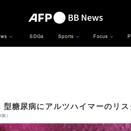
ews
SDGs
Sports
Focus
P
∨
∨
∨
2 型糖尿病にアルツハイマーのリス
米国
]