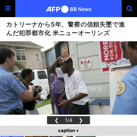
カトリーナから5年、警察の信頼失墜で進
んだ犯罪都市化 米ニューオーリンズ
❮
1/4
❯
caption +