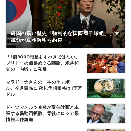
韓国の暗い歴史「強制的な国際養子縁組」、大
統領が真相解明を約束
「1個3000円超もすべきではない」
ブリトーの価格めぐる議論、米共和
党の「内戦」に発展
マラドーナさんの「神の手」ボー
ル、今月競売に 落札予想価格は1千万
ドル
ドイツでメルツ首相が辞任計画と主
張する偽動画拡散、背後にロシア系
情報工作組織