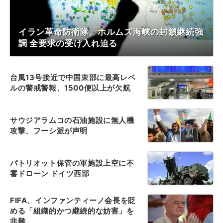
イラン革命防衛隊、ホルムズ海峡の封鎖継続強
調 全要求の受け入れ迫る
台風13号接近で中国東部に最高レベ
ルの警戒警報、1500便以上が欠航
サウジアラムコの石油施設に無人機
攻撃、フーシ派が声明
パトリオット保管の軍施設上空に不
審ドローン ドイツ西部
FIFA、インファンティーノ会長を貶
める「組織的かつ継続的な妨害」を
非難