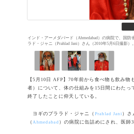
インド・アーメダバード（Ahmedabad）の病院で、国
ラド・ジャニ（Prahlad Jani）さん（2010年5月6日撮影）。(c
【5月10日 AFP】70年前から食べ物も飲
者）について、体の仕組みを15日間にわたっ
終了したことに仰天している。
ヨギのプララド・ジャニ（
）さ
Prahlad Jani
（
）の病院に缶詰めにされ、医師3
Ahmedabad