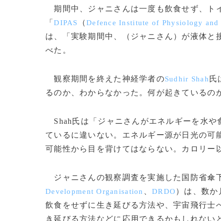
期間中、ジャニさんは一度も飲食せず、トイ
「
（
DIPAS
Defence Institute of Physiology and
は、「実験期間中、（ジャニさん）が液体と
べた。
観察期間を終えた神経学者の
氏
Sudhir Shah
るのか、わからなかった。何が起きているの
Shah氏は「ジャニさんがエネルギーを水
ているに違いない。エネルギー源が日光の可
可能性から目を背けてはならない。カロリー
ジャニさんの観察調査を実施した国防省傘
、
）は、数か
Development Organisation
DRDO
飲食をせずに生き延びる方法や、宇宙飛行士
き延びる方法などに応用できるかもしれないと期待を寄