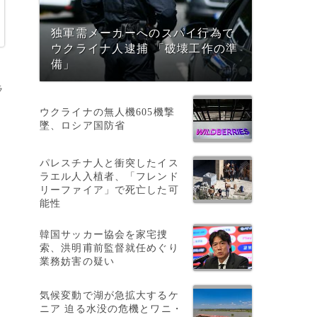
独軍需メーカーへのスパイ行為で
ウクライナ人逮捕 「破壊工作の準
備」
ラ
ウクライナの無人機605機撃
墜、ロシア国防省
パレスチナ人と衝突したイス
ラエル人入植者、「フレンド
リーファイア」で死亡した可
能性
韓国サッカー協会を家宅捜
索、洪明甫前監督就任めぐり
業務妨害の疑い
気候変動で湖が急拡大するケ
ニア 迫る水没の危機とワニ・