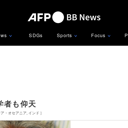
ews
SDGs
Sports
Focus
P
∨
∨
∨
学者も仰天
ジア・オセアニア
インド
]