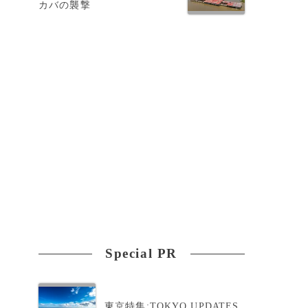
カバの襲撃
Special PR
東京特集:TOKYO UPDATES