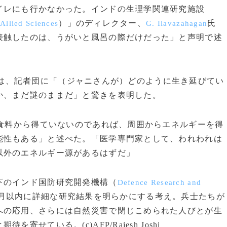
レにも行かなかった。インドの生理学関連研究施設
）」のディレクター、
氏
 Allied Sciences
G. Ilavazahagan
接触したのは、うがいと風呂の際だけだった」と声明で述
は、記者団に「（ジャニさんが）どのように生き延びてい
か、まだ謎のままだ」と驚きを表明した。
や食料から得ていないのであれば、周囲からエネルギーを得
能性もある」と述べた。「医学専門家として、われわれは
以外のエネルギー源があるはずだ」
下のインド国防研究開発機構（
Defence Research and
月以内に詳細な研究結果を明らかにする考え。兵士たちが
への応用、さらには自然災害で閉じこめられた人びとが生
せている。(c)AFP/Rajesh Joshi