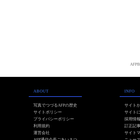
AFP
ABOUT
INFO
写真でつづるAFPの歴史
サイト
サイトポリシー
サイト
プライバシーポリシー
採用情
利用規約
訂正記
運営会社
サイト
AFP通信会長ごあいさつ
ニュー