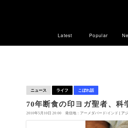
Latest
Popular
N
ニュース
ライフ
こぼれ話
70年断食の印ヨガ聖者、科
2010年5月10日 20:00
発信地：アーメダバード/インド [
ア