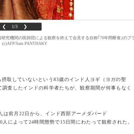
❮
1/3
❯
防省研究機関の医師団による観察を終えて会見する自称｢70年間断食｣のプ
)AFP/Sam PANTHAKY
み物も摂取していないという83歳のインド人ヨギ（ヨガの聖
て調査したインドの科学者たちが、観察期間が何事もなく
んは前月22日から、インド西部アーメダバード
0人によって24時間態勢で15日間にわたって観察された。