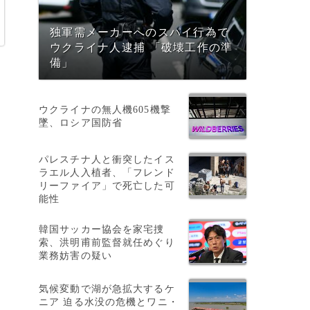
独軍需メーカーへのスパイ行為で
ウクライナ人逮捕 「破壊工作の準
備」
ウクライナの無人機605機撃
墜、ロシア国防省
パレスチナ人と衝突したイス
ラエル人入植者、「フレンド
リーファイア」で死亡した可
能性
韓国サッカー協会を家宅捜
索、洪明甫前監督就任めぐり
、
業務妨害の疑い
る
気候変動で湖が急拡大するケ
ニア 迫る水没の危機とワニ・