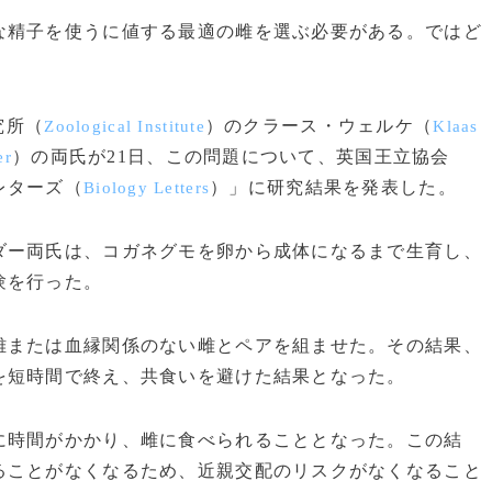
精子を使うに値する最適の雌を選ぶ必要がある。ではど
究所（
）のクラース・ウェルケ（
Zoological Institute
Klaas
）の両氏が21日、この問題について、英国王立協会
er
レターズ（
）」に研究結果を発表した。
Biology Letters
ー両氏は、コガネグモを卵から成体になるまで生育し、
験を行った。
または血縁関係のない雌とペアを組ませた。その結果、
を短時間で終え、共食いを避けた結果となった。
時間がかかり、雌に食べられることとなった。この結
ることがなくなるため、近親交配のリスクがなくなること