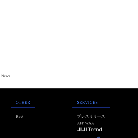
News
OTHER
SERVICES
RSS
プレスリリース
AFP WAA