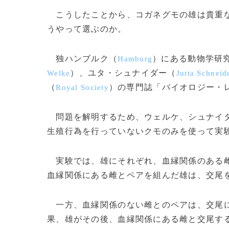
こうしたことから、コガネグモの雄は貴重な
うやって選ぶのか。
独ハンブルク（
）にある動物学研
Hamburg
）、ユタ・シュナイダー（
Welke
Jutta Schneid
（
）の専門誌「バイオロジー・
Royal Society
問題を解明するため、ウェルケ、シュナイダ
生殖行為を行っていないクモのみを使って実
実験では、雄にそれぞれ、血縁関係のある雌
血縁関係にある雌とペアを組んだ雄は、交尾
一方、血縁関係のない雌とのペアは、交尾に
果、雄がその後、血縁関係にある雌と交尾す