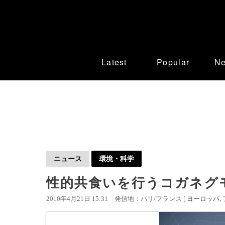
Latest
Popular
N
ニュース
環境・科学
性的共食いを行うコガネグ
2010年4月21日 15:31
発信地：パリ/フランス [
ヨーロッパ