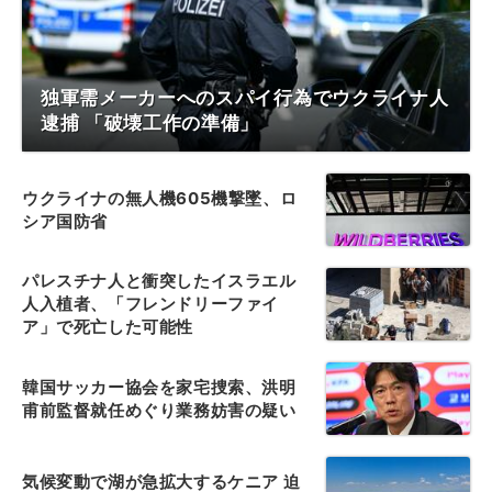
独軍需メーカーへのスパイ行為でウクライナ人
逮捕 「破壊工作の準備」
ウクライナの無人機605機撃墜、ロ
シア国防省
パレスチナ人と衝突したイスラエル
人入植者、「フレンドリーファイ
ア」で死亡した可能性
韓国サッカー協会を家宅捜索、洪明
甫前監督就任めぐり業務妨害の疑い
気候変動で湖が急拡大するケニア 迫