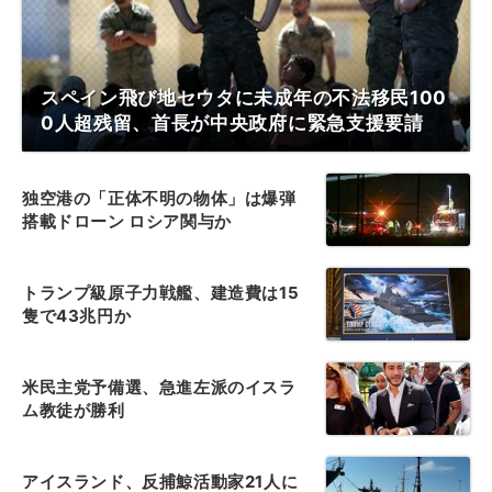
スペイン飛び地セウタに未成年の不法移民100
0人超残留、首長が中央政府に緊急支援要請
独空港の「正体不明の物体」は爆弾
搭載ドローン ロシア関与か
トランプ級原子力戦艦、建造費は15
隻で43兆円か
米民主党予備選、急進左派のイスラ
ム教徒が勝利
アイスランド、反捕鯨活動家21人に