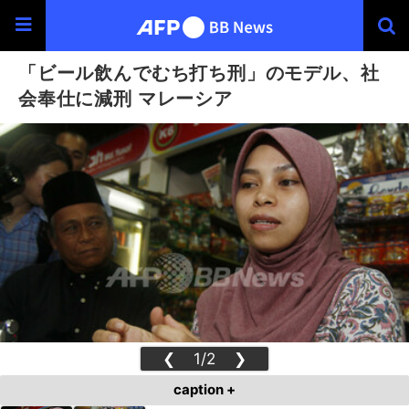
「ビール飲んでむち打ち刑」のモデル、社
会奉仕に減刑 マレーシア
❮
1/2
❯
caption +