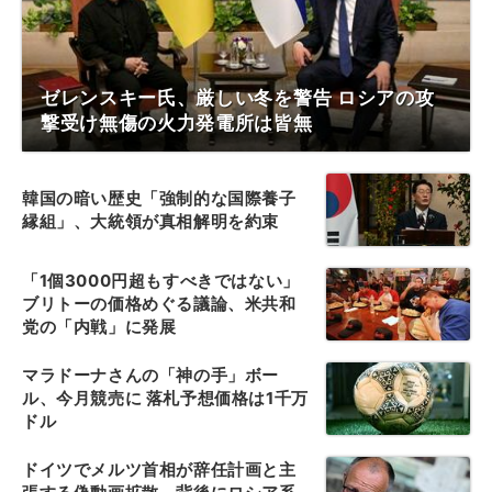
ゼレンスキー氏、厳しい冬を警告 ロシアの攻
撃受け無傷の火力発電所は皆無
韓国の暗い歴史「強制的な国際養子
縁組」、大統領が真相解明を約束
「1個3000円超もすべきではない」
ブリトーの価格めぐる議論、米共和
党の「内戦」に発展
マラドーナさんの「神の手」ボー
ル、今月競売に 落札予想価格は1千万
ドル
ドイツでメルツ首相が辞任計画と主