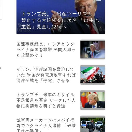
トランプ氏、「出産ツーリズム」
禁止する大統領令に署名 「出生地
主義」見直し継続へ
国連事務総長、ロシアとウク
ライナ両国を非難 民間人狙っ
た攻撃めぐり
n
イラン、湾岸諸国を脅迫して
いた 米国が発電所攻撃すれば
湾岸全域を「停電」させる
トランプ氏、米軍のミサイル
不足報道を否定 リークした人
物に拘禁刑を科すと脅迫
携
独軍需メーカーへのスパイ行
為でウクライナ人逮捕 「破壊
工作の準備」