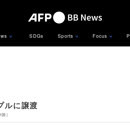
ews
SDGs
Sports
Focus
P
∨
∨
∨
ップルに譲渡
米国
]