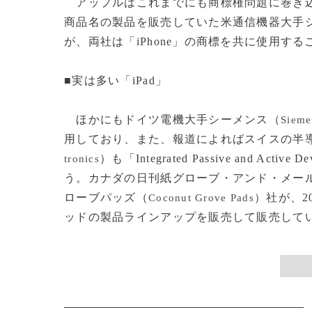
アップルはこれまでにも商標権問題に巻き込ま
商品名の製品を販売していた米通信機器大手
が、両社は「iPhone」の商標を共に使用する
■実は多い「iPad」
ほかにもドイツ電機大手シーメンス（
Sieme
用しており、また、報道によればスイスの半
）も「Integrated Passive and 
tronics
う。カナダの日刊紙グローブ・アンド・メー
ローブパッズ（
）社が、2
Coconut Grove Pads
ッドの製品ラインアップを販売して販売している