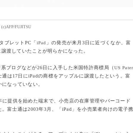
AFP/FUJITSU
タブレットPC「
」の発売が来月3日に近づくなか、富
iPad
ルに譲渡していたことが明らかになった。
術系ブログなどが26日に入手した米国特許商標局（
US Pate
通は17日にiPadの商標をアップルに譲渡したという。富
かになっていない。
02年に提供を始めた端末で、小売店の在庫管理やバーコード
富士通は2003年3月、「iPad」を小売業者向けの電子