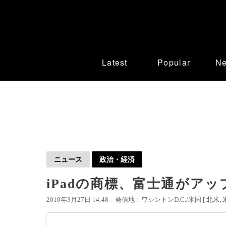
Latest
Popular
N
ニュース
政治・経済
iPadの商標、富士通がア
2010年3月27日 14:48
発信地：ワシントンD.C./米国 [
北米