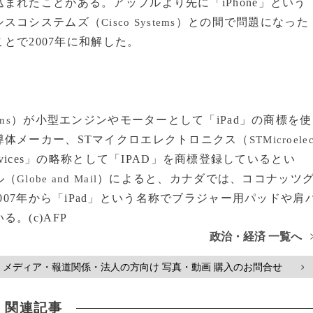
れたことがある。アップルより先に「iPhone」という
シスコシステムズ（
）との間で問題になった
Cisco Systems
ことで2007年に和解した。
）が小型エンジンやモーターとして「iPad」の商標を使
ns
導体メーカー、STマイクロエレクトロニクス（
STMicroele
Active Devices」の略称として「IPAD」を商標登録しているとい
ル（
）によると、カナダでは、ココナッツ
Globe and Mail
007年から「iPad」という名称でブラジャー用パッドや肩
。(c)AFP
政治・経済 一覧へ
メディア・報道関係・法人の方向け 写真・動画 購入のお問合せ
>
関連記事