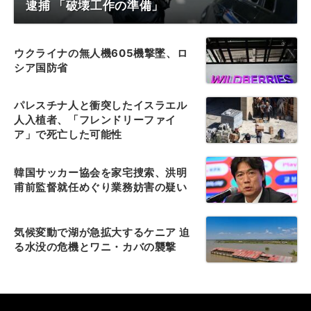
逮捕 「破壊工作の準備」
ウクライナの無人機605機撃墜、ロ
シア国防省
パレスチナ人と衝突したイスラエル
人入植者、「フレンドリーファイ
ア」で死亡した可能性
韓国サッカー協会を家宅捜索、洪明
甫前監督就任めぐり業務妨害の疑い
気候変動で湖が急拡大するケニア 迫
る水没の危機とワニ・カバの襲撃