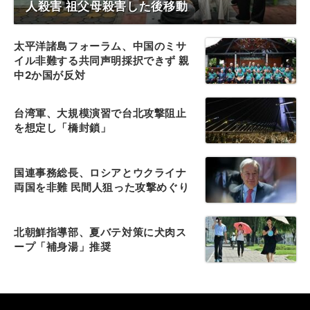
人殺害 祖父母殺害した後移動
太平洋諸島フォーラム、中国のミサ
イル非難する共同声明採択できず 親
中2か国が反対
台湾軍、大規模演習で台北攻撃阻止
を想定し「橋封鎖」
国連事務総長、ロシアとウクライナ
両国を非難 民間人狙った攻撃めぐり
北朝鮮指導部、夏バテ対策に犬肉ス
ープ「補身湯」推奨