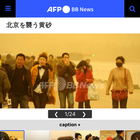
北京を襲う黄砂
❮
1/24
❯
caption +