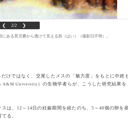
❮
2/2
❯
部にある育児嚢から透けて見える胚（はい）（撮影日不明）。
娠するだけではなく、交尾したメスの「魅力度」をもとに中絶
）の生物学者らが、こうした研究結果を
s A&M University
は、12～14日の妊娠期間を経たのち、5～40個の卵を
育てる。