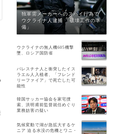
独軍需メーカーへのスパイ行為で
ウクライナ人逮捕 「破壊工作の準
備」
ウクライナの無人機605機撃
墜、ロシア国防省
パレスチナ人と衝突したイス
ラエル人入植者、「フレンド
も
リーファイア」で死亡した可
能性
韓国サッカー協会を家宅捜
索、洪明甫前監督就任めぐり
業務妨害の疑い
産
気候変動で湖が急拡大するケ
ニア 迫る水没の危機とワニ・