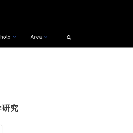
hoto
Area
∨
∨
学研究