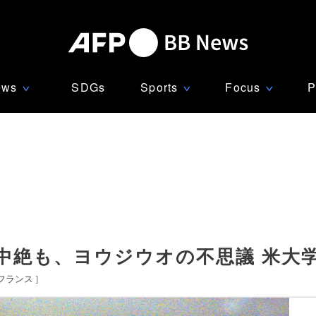
ews
SDGs
Sports
Focus
P
∨
∨
∨
中絶も、ヨウジウオの不思議 米大
フランス
]