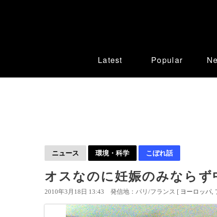
Latest
Popular
N
ニュース
環境・科学
こぼれ話
オスなのに妊娠のみならず
2010年3月18日 13:43
発信地：パリ/フランス [
ヨーロッパ