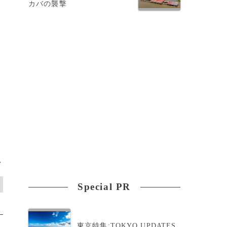
カバの襲撃
>
Special PR
東京特集:TOKYO UPDATES