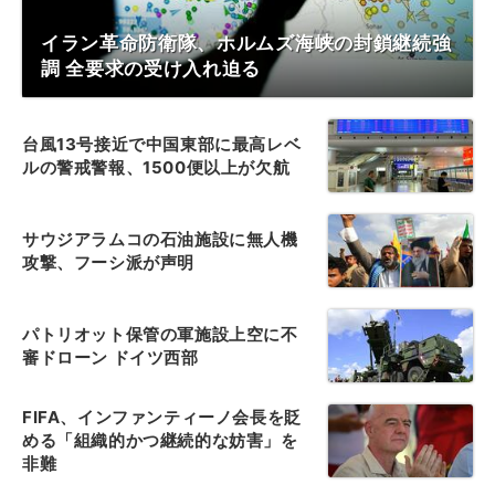
イラン革命防衛隊、ホルムズ海峡の封鎖継続強
調 全要求の受け入れ迫る
台風13号接近で中国東部に最高レベ
ルの警戒警報、1500便以上が欠航
サウジアラムコの石油施設に無人機
攻撃、フーシ派が声明
パトリオット保管の軍施設上空に不
審ドローン ドイツ西部
FIFA、インファンティーノ会長を貶
める「組織的かつ継続的な妨害」を
非難