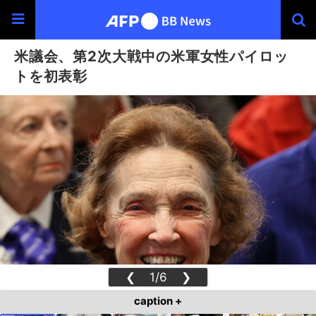
米議会、第2次大戦中の米軍女性パイロッ
トを初表彰
❮
1/6
❯
caption +