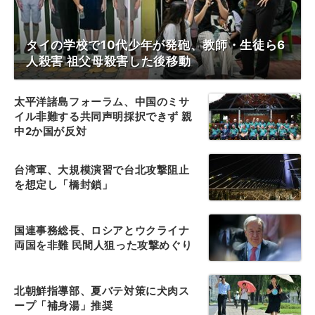
タイの学校で10代少年が発砲、教師・生徒ら6
人殺害 祖父母殺害した後移動
太平洋諸島フォーラム、中国のミサ
イル非難する共同声明採択できず 親
中2か国が反対
台湾軍、大規模演習で台北攻撃阻止
を想定し「橋封鎖」
国連事務総長、ロシアとウクライナ
両国を非難 民間人狙った攻撃めぐり
北朝鮮指導部、夏バテ対策に犬肉ス
ープ「補身湯」推奨