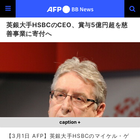
英銀大手HSBCのCEO、賞与5億円超を慈
善事業に寄付へ
caption +
【3月1日 AFP】英銀大手HSBCのマイケル・ゲ