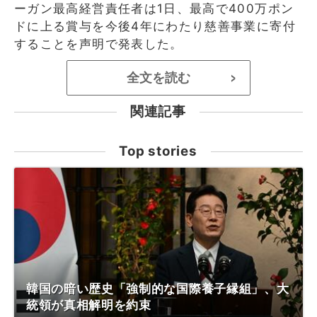
ーガン最高経営責任者は1日、最高で400万ポン
ドに上る賞与を今後4年にわたり慈善事業に寄付
することを声明で発表した。
全文を読む
>
関連記事
Top stories
韓国の暗い歴史「強制的な国際養子縁組」、大
統領が真相解明を約束