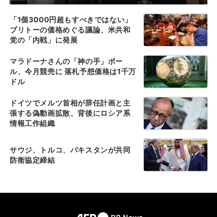
「1個3000円超もすべきではない」
ブリトーの価格めぐる議論、米共和
党の「内戦」に発展
マラドーナさんの「神の手」ボー
ル、今月競売に 落札予想価格は1千万
ドル
ドイツでメルツ首相が辞任計画と主
張する偽動画拡散、背後にロシア系
情報工作組織
サウジ、トルコ、パキスタンが共同
防衛協定締結