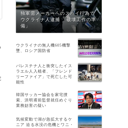
独軍需メーカーへのスパイ行為で
ウクライナ人逮捕 「破壊工作の準
備」
ウクライナの無人機605機撃
も
墜、ロシア国防省
パレスチナ人と衝突したイス
ラエル人入植者、「フレンド
リーファイア」で死亡した可
究
能性
韓国サッカー協会を家宅捜
索、洪明甫前監督就任めぐり
業務妨害の疑い
気候変動で湖が急拡大するケ
ニア 迫る水没の危機とワニ・