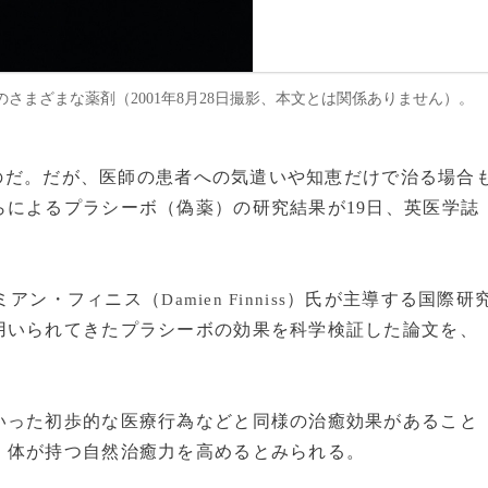
のさまざまな薬剤（2001年8月28日撮影、本文とは関係ありません）。
すものだ。だが、医師の患者への気遣いや知恵だけで治る場合
によるプラシーボ（偽薬）の研究結果が19日、英医学誌
ミアン・フィニス（
）氏が主導する国際研
Damien Finniss
用いられてきたプラシーボの効果を科学検証した論文を、
った初歩的な医療行為などと同様の治癒効果があること
、体が持つ自然治癒力を高めるとみられる。