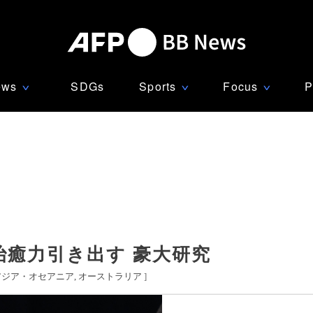
ews
SDGs
Sports
Focus
P
∨
∨
∨
治癒力引き出す 豪大研究
アジア・オセアニア
オーストラリア
]