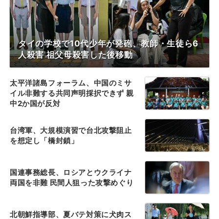
タイの学校で10代少年が発砲、教師・生徒ら6
人殺害 祖父母殺害した後移動
太平洋諸島フォーラム、中国のミサ
イル非難する共同声明採択できず 親
中2か国が反対
台湾軍、大規模演習で台北攻撃阻止
を想定し「橋封鎖」
国連事務総長、ロシアとウクライナ
両国を非難 民間人狙った攻撃めぐり
北朝鮮指導部、夏バテ対策に犬肉ス