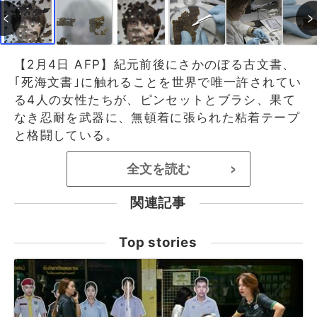
【2月4日 AFP】紀元前後にさかのぼる古文書、
｢死海文書｣に触れることを世界で唯一許されてい
る4人の女性たちが、ピンセットとブラシ、果て
なき忍耐を武器に、無頓着に張られた粘着テープ
と格闘している。
全文を読む
>
関連記事
Top stories