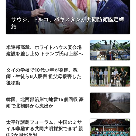
サウジ、トルコ、パキスタンが共同防衛協定締
結
米連邦高裁、ホワイトハウス宴会場
建設を差し止め トランプ氏は上訴へ
タイの学校で10代少年が発砲、教
師・生徒ら6人殺害 祖父母殺害した
後移動
韓国、北西部沿岸で地雷15個回収 豪
雨で北朝鮮から流出か
太平洋諸島フォーラム、中国のミサ
イル非難する共同声明採択できず 親
中2か国が反対